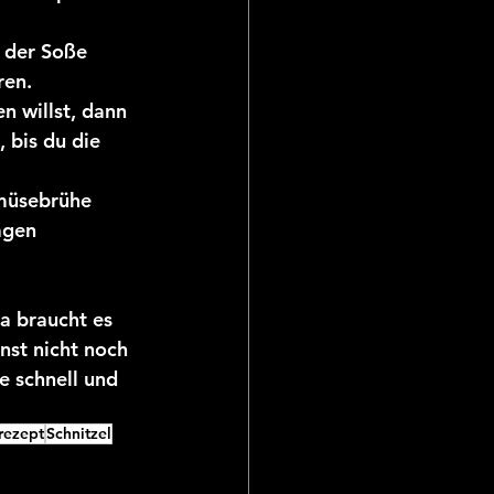
 der Soße 
ren.
n willst, dann 
 bis du die 
müsebrühe 
agen 
a braucht es 
st nicht noch 
e schnell und 
rezept
Schnitzel