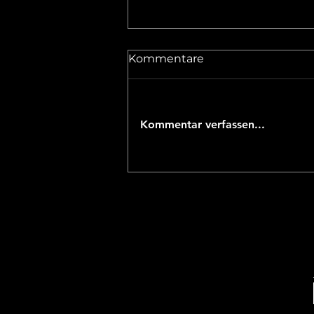
Kommentare
Kommentar verfassen...
Knuspriger Blumenkohl
aus der Heißluftfritteuse: -
so lecker war der NOCH
NIE!