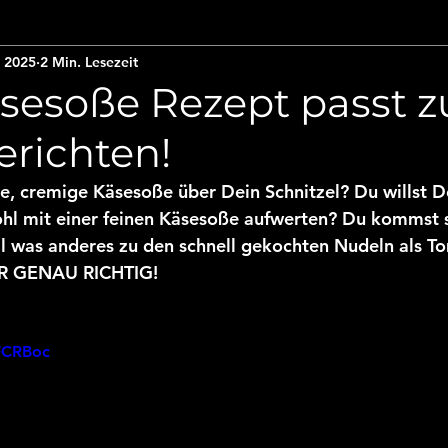
. 2025
2 Min. Lesezeit
ot & Brötchen
Fleischgerichte
Pizza & Co
äsesoße Rezept passt z
erichten!
kerei
Küchengadgets / Küchenutensilien
Brat
ne, cremige Käsesoße über Dein Schnitzel? Du willst D
hl mit einer feinen Käsesoße aufwerten? Du kommst 
iatische Küche
Soßen
Suppen
Vorspeisen
al was anderes zu den schnell gekochten Nudeln als 
R GENAU RICHTIG!
 Geschmack
Airfryier
Heißluftfritteuse
Aufl
lFCRBoc