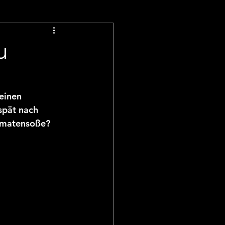
Muffins & Cupcakes
u
en & Co
einen 
spät nach 
Beilagen
Tomatensoße?
auf