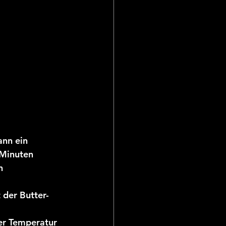
ann ein 
Minuten 
n 
 der Butter-
er Temperatur 