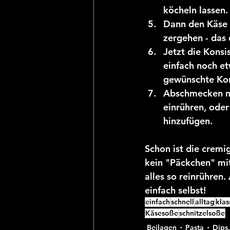
köcheln lassen.
Dann den Käse h
zergehen - das
Jetzt die Konsi
einfach noch et
gewünschte Kons
Abschmecken mi
einrühren, oder
hinzufügen.
Schon ist die cremig
kein "Päckchen" mit
alles so reinrühren
einfach selbst!
einfach
schnell
alltag
klas
Käsesoße
schnitzelsoße
Beilagen
Pasta
Dips