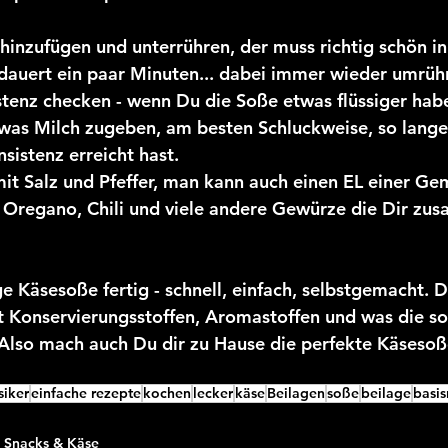
inzufügen und unterrühren, der muss richtig schön in
 dauert ein paar Minuten... dabei immer wieder umrüh
stenz checken - wenn Du die Soße etwas flüssiger habe
was Milch zugeben, am besten Schluckweise, so lange,
istenz erreicht hast.
t Salz und Pfeffer, man kann auch einen EL einer Ge
 Oregano, Chili und viele andere Gewürze die Dir zus
e Käsesoße fertig - schnell, einfach, selbstgemacht. D
 Konservierungsstoffen, Aromastoffen und was die son
. Also mach auch Du dir zu Hause die perfekte Käsesoß
siker
einfache rezepte
kochen
lecker
käse
Beilagen
soße
beilage
basis
, Snacks & Käse