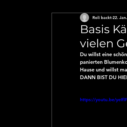
Roli backt
22. Jan
Pasta
Frühstück
Br
Basis K
vielen G
Desert
Weihnachtsbäc
Du willst eine schö
panierten Blumenko
Dips, Snacks & Käse
As
Hause und willst m
DANN BIST DU HIE
Gesunde Rezepte - voller
https://youtu.be/yeIf