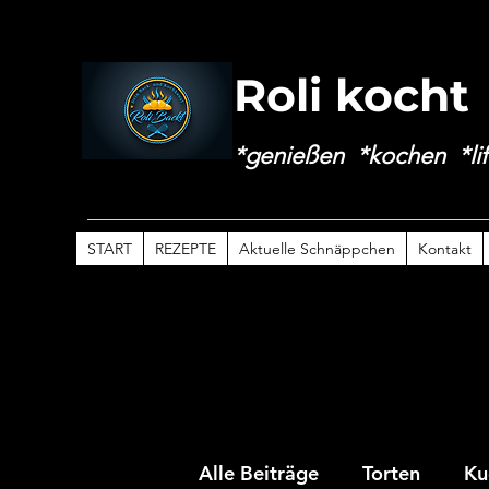
Roli kocht
*genießen *kochen *lif
START
REZEPTE
Aktuelle Schnäppchen
Kontakt
Alle Beiträge
Torten
Ku