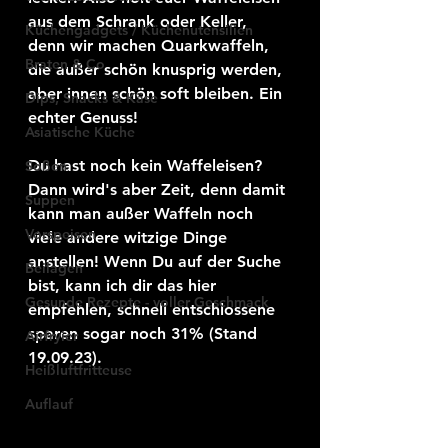
aus dem Schrank oder Keller, 
Küchengadgets / Küchenutensilien
denn wir machen Quarkwaffeln, 
Braten & Co
die außer schön knusprig werden, 
aber innen schön soft bleiben. Ein 
Dips, Snacks & Käse
echter Genuss! 
Asiatische Küche
Du hast noch kein Waffeleisen? 
Soßen
Dann wird's aber Zeit, denn damit 
Suppen
kann man außer Waffeln noch 
Vorspeisen
viele andere witzige Dinge 
anstellen! Wenn Du auf der Suche 
Beilagen
bist, kann ich dir das hier 
Gesunde Rezepte - voller Geschmack
empfehlen, schnell entschlossene 
sparen sogar noch 31% (Stand 
Airfryier
19.09.23).
Heißluftfritteuse
Auflauf