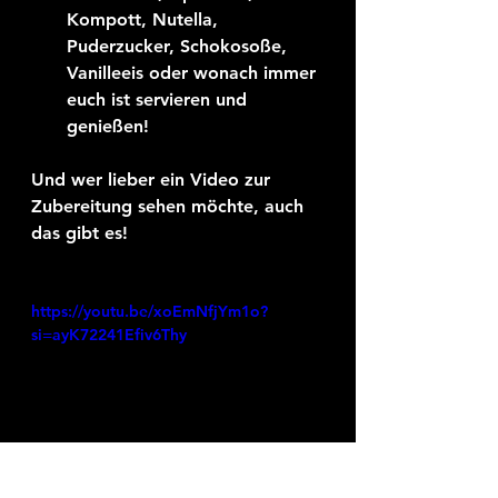
Kompott, Nutella, 
Puderzucker, Schokosoße, 
Vanilleeis oder wonach immer 
euch ist servieren und 
genießen!
Und wer lieber ein Video zur 
Zubereitung sehen möchte, auch 
das gibt es!
https://youtu.be/xoEmNfjYm1o?
si=ayK72241Efiv6Thy
Damit bleibt mir nur noch eines: 