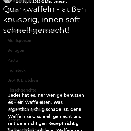
Alle Beiträge
24. Sept. 2023
2 Min. Lesezeit
Quarkwaffeln - außen
Torten
knusprig, innen soft -
Kuchen
schnell gemacht!
Cookies, Kekse & Plätzchen
Mehlspeisen
Beilagen
Pasta
Frühstück
Brot & Brötchen
Fleischgerichte
Jeder hat es, nur wenige benutzen 
Pizza & Co
es - ein Waffeleisen. Was 
eigentlich richtig schade ist, denn 
Muffins & Cupcakes
Waffeln sind schnell gemacht und 
Desert
mit dem richtigen Rezept richtig 
Weihnachtsbäckerei
lecker! Also holt euer Waffeleisen 