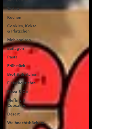
Alle Beiträge
Torten
Kuchen
Cookies, Kekse
& Plätzchen
Mehlspeisen
Beilagen
Pasta
Frühstück
Brot & Brötchen
Fleischgerichte
Pizza & Co
Muffins &
Cupcakes
Desert
Weihnachtsbäckerei