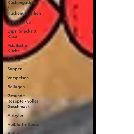
Küchengadgets
/
Küchenutensilien
Braten & Co
Dips, Snacks &
Käse
Asiatische
Küche
Soßen
Suppen
Vorspeisen
Beilagen
Gesunde
Rezepte - voller
Geschmack
Airfryier
Heißluftfritteuse
Auflauf