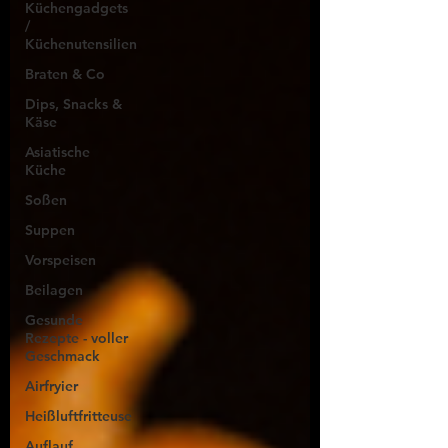
Küchengadgets
/
Küchenutensilien
Braten & Co
Dips, Snacks &
Käse
Asiatische
Küche
Soßen
Suppen
Vorspeisen
Beilagen
Gesunde
Rezepte - voller
Geschmack
Airfryier
Heißluftfritteuse
Auflauf