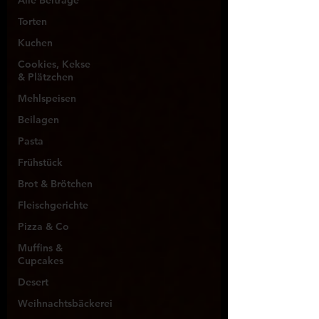
Alle Beiträge
Torten
Kuchen
Cookies, Kekse
& Plätzchen
Mehlspeisen
Beilagen
Pasta
Frühstück
Brot & Brötchen
Fleischgerichte
Pizza & Co
Muffins &
Cupcakes
Desert
Weihnachtsbäckerei