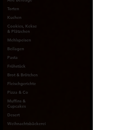
Alle Beiträge
Torten
Kuchen
Cookies, Kekse
& Plätzchen
Mehlspeisen
Beilagen
Pasta
Frühstück
Brot & Brötchen
Fleischgerichte
Pizza & Co
Muffins &
Cupcakes
Desert
Weihnachtsbäckerei