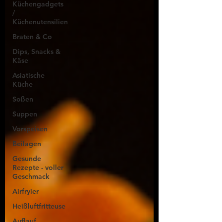
Küchengadgets
/
Küchenutensilien
Braten & Co
Dips, Snacks &
Käse
Asiatische
Küche
Soßen
Suppen
Vorspeisen
Beilagen
Gesunde
Rezepte - voller
Geschmack
Airfryier
Heißluftfritteuse
Auflauf