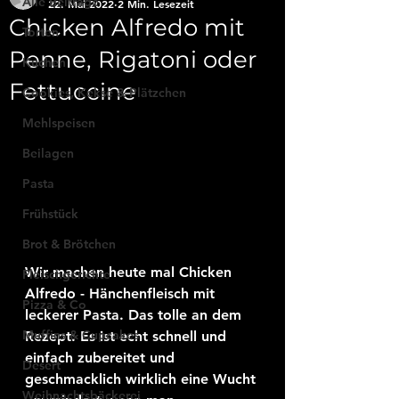
Alle Beiträge
22. Mai 2022
2 Min. Lesezeit
Chicken Alfredo mit
Torten
Penne, Rigatoni oder
Kuchen
Fettuccine
Cookies, Kekse & Plätzchen
Mehlspeisen
Beilagen
Pasta
Frühstück
Brot & Brötchen
Wir machen heute mal Chicken 
Fleischgerichte
Alfredo - Hänchenfleisch mit 
Pizza & Co
leckerer Pasta. Das tolle an dem 
Muffins & Cupcakes
Rezept: Es ist echt schnell und 
einfach zubereitet und 
Desert
geschmacklich wirklich eine Wucht 
Weihnachtsbäckerei