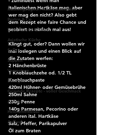
- zumindest wenn man 
italienischen Hartkäse mag, aber 
Küchengadgets / Küchenutensilien
wer mag den nicht? Also gebt 
Braten & Co
dem Rezept eine faire Chance und 
probiert es einfach mal aus!
Dips, Snacks & Käse
Asiatische Küche
Klingt gut, oder? Dann wollen wir 
Soßen
mal loslegen und einen Blick auf 
die Zutaten werfen:
Suppen
2 Hänchenbrüste 
Vorspeisen
1 Knoblauchzehe od. 1/2 TL 
Knoblauchpaste 
Beilagen
420ml Hühner- oder Gemüsebrühe 
Gesunde Rezepte - voller Geschmack
250ml Sahne 
Airfryier
230g Penne 
140g Parmesan, Pecorino oder 
Heißluftfritteuse
anderen ital. Hartkäse
Auflauf
Salz, Pfeffer, Parikapulver
Öl zum Braten